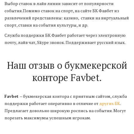
Выбор ставок в лайв линии зависит от популярности
события.Помимо ставок на спорт, на сайте БК Фавбет из
развлечений представлены: казино, ставки на виртуальный
спорт, ставки на события культуры, и др.
Служба поддержки БК Фавбет работает через электронную
почту, лайв чат, Skype звонок. Поддерживает русский язык.
Наш отзыв о букмекерской
конторе Favbet.
Favbet
– букмекерская контора с приятным сайтом, служба
поддержки работает оперативно в отличие от
других БК
.
Предлагает довольно широкую роспись на события. Могут
порезать максимумы успешным игрокам.