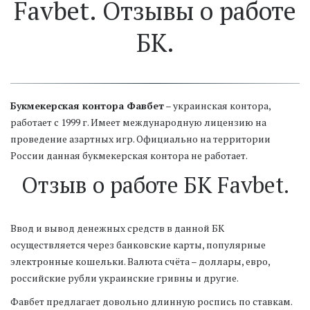
Favbet. Отзывы о работе
БК.
Букмекерская контора Фавбет
– украинская контора,
работает с 1999 г. Имеет международную лицензию на
проведение азартных игр. Официально на территории
России данная букмекерская контора не работает.
Отзыв о работе БК Favbet.
Ввод и вывод денежных средств в данной БК
осуществляется через банковские карты, популярные
электронные кошельки. Валюта счёта – доллары, евро,
российские рубли украинские гривны и другие.
Фавбет предлагает довольно длинную роспись по ставкам.