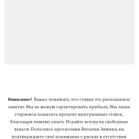
Внимание!
  Важно понимать, что ставки это рискованное 
занятие. Мы не можем гарантировать прибыль. Мы лишь 
стараемся повысить процент выигрышных ставок, 
благодаря нашему опыту. Играйте всегда на свободные 
деньги. Пользуясь прогнозами Виталия Зимина, вы 
подтверждаете своё понимание о рисках и отсутствии 