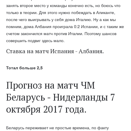
занять второе место у команды конечно есть, но боюсь что
только в теории. Для этого нужно побеждать в Аликанте,
после чего выигрывать у себя дома Италию. Ну а как мы
помним, дома Албания проиграла 0:2 Испании, и с таким же
счетом закончился матч против Италии. Поэтому шансов
совершить подвиг здесь мало.
Ставка на матч Испания - Албания.
Тотал больше 2,5
Прогноз на матч ЧМ
Беларусь - Нидерланды 7
октября 2017 года.
Беларусь переживает не простые времена, по факту