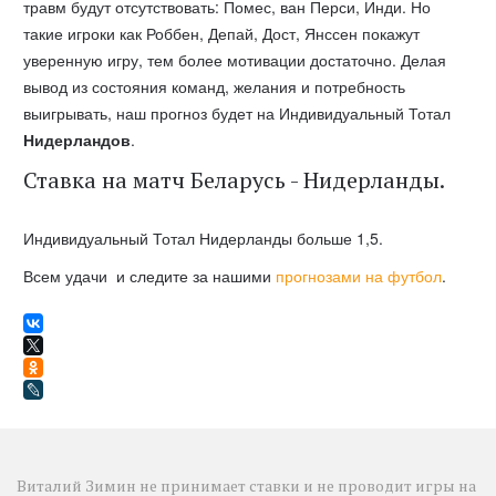
травм будут отсутствовать: Помес, ван Перси, Инди. Но
такие игроки как Роббен, Депай, Дост, Янссен покажут
уверенную игру, тем более мотивации достаточно. Делая
вывод из состояния команд, желания и потребность
выигрывать, наш прогноз будет на Индивидуальный Тотал
Нидерландов
.
Ставка на матч Беларусь - Нидерланды.
Индивидуальный Тотал Нидерланды больше 1,5.
Всем удачи и следите за нашими
прогнозами на футбол
.
Виталий Зимин не принимает ставки и не проводит игры на 