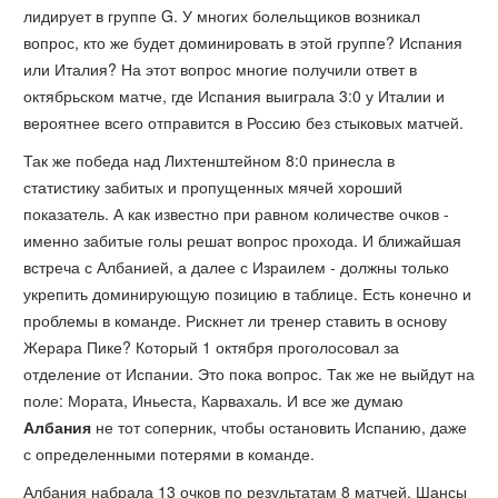
лидирует в группе G. У многих болельщиков возникал
вопрос, кто же будет доминировать в этой группе? Испания
или Италия? На этот вопрос многие получили ответ в
октябрьском матче, где Испания выиграла 3:0 у Италии и
вероятнее всего отправится в Россию без стыковых матчей.
Так же победа над Лихтенштейном 8:0 принесла в
статистику забитых и пропущенных мячей хороший
показатель. А как известно при равном количестве очков -
именно забитые голы решат вопрос прохода. И ближайшая
встреча с Албанией, а далее с Израилем - должны только
укрепить доминирующую позицию в таблице. Есть конечно и
проблемы в команде. Рискнет ли тренер ставить в основу
Жерара Пике? Который 1 октября проголосовал за
отделение от Испании. Это пока вопрос. Так же не выйдут на
поле: Мората, Иньеста, Карвахаль. И все же думаю
Албания
не тот соперник, чтобы остановить Испанию, даже
с определенными потерями в команде.
Албания набрала 13 очков по результатам 8 матчей. Шансы