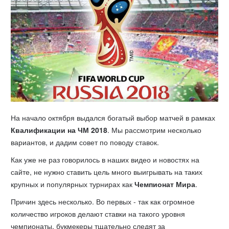
На начало октября выдался богатый выбор матчей в рамках
Квалификации на ЧМ 2018
. Мы рассмотрим несколько
вариантов, и дадим совет по поводу ставок.
Как уже не раз говорилось в наших видео и новостях на
сайте, не нужно ставить цель много выигрывать на таких
крупных и популярных турнирах как
Чемпионат Мира
.
Причин здесь несколько. Во первых - так как огромное
количество игроков делают ставки на такого уровня
чемпионаты, букмекеры тщательно следят за