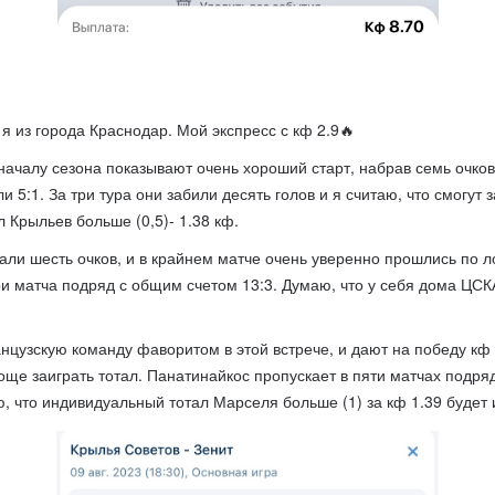
 я из города Краснодар. Мой экспресс с кф 2.9🔥
ачалу сезона показывают очень хороший старт, набрав семь очков 
5:1. За три тура они забили десять голов и я считаю, что смогут з
 Крыльев больше (0,5)- 1.38 кф.
ли шесть очков, и в крайнем матче очень уверенно прошлись по ло
и матча подряд с общим счетом 13:3. Думаю, что у себя дома ЦСК
узскую команду фаворитом в этой встрече, и дают на победу кф 2.
още заиграть тотал. Панатинайкос пропускает в пяти матчах подряд
аю, что индивидуальный тотал Марселя больше (1) за кф 1.39 буде