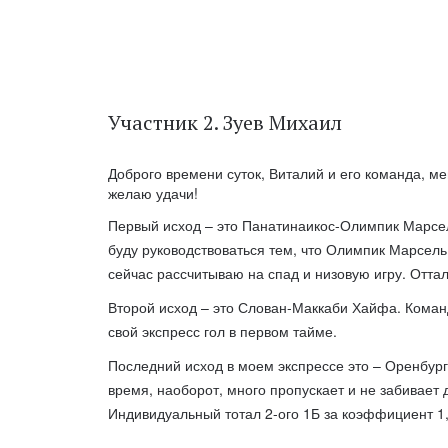
Участник 2. Зуев Михаил
Доброго времени суток, Виталий и его команда, ме
желаю удачи!
Первый исход – это Панатинаикос-Олимпик Марсель
буду руководствоваться тем, что Олимпик Марсель
сейчас рассчитываю на спад и низовую игру. Оттал
Второй исход – это Слован-Маккаби Хайфа. Команд
свой экспресс гол в первом тайме.
Последний исход в моем экспрессе это – Оренбург-
время, наоборот, много пропускает и не забивает
Индивидуальный тотал 2-ого 1Б за коэффициент 1,