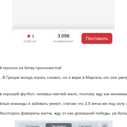
 прогноз на битву прогнозистов!
 . В Греции всегда играть сложно, но я верю в Марсель что они ув
ют в хороший футбол, низовых матчей мало, поэтому жду как минимум
весёлые команды и забивать умеют, считаю что 2,5 мяча им под силу 
 бесспорно фавориты матча, жду от них домашний победы, уж боль