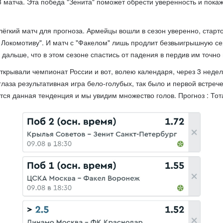
3 матча. Эта победа "Зенита" поможет обрести уверенность и пока
лёгкий матч для прогноза. Армейцы вошли в сезон уверенно, старт
- " Локомотиву". И матч с "Факелом" лишь продлит безвыигрышную с
и дальше, что в этом сезоне спастись от падения в пердив им точно
крывали чемпионат России и вот, волею календаря, через 3 недели
аза результативная игра бело-голубых, так было и первой встрече
тся данная тенденция и мы увидим множество голов. Прогноз : То