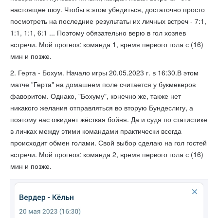
настоящее шоу. Чтобы в этом убедиться, достаточно просто
посмотреть на последние результаты их личных встреч - 7:1,
1:1, 1:1, 6:1 ... Поэтому обязательно верю в гол хозяев
встречи. Мой прогноз: команда 1, время первого гола с (16)
мин и позже.
2. Герта - Бохум. Начало игры 20.05.2023 г. в 16:30.В этом
матче "Герта" на домашнем поле считается у букмекеров
фаворитом. Однако, "Бохуму", конечно же, также нет
никакого желания отправляться во вторую Бундеслигу, а
поэтому нас ожидает жёсткая бойня. Да и судя по статистике
в личках между этими командами практически всегда
происходит обмен голами. Свой выбор сделаю на гол гостей
встречи. Мой прогноз: команда 2, время первого гола с (16)
мин и позже.