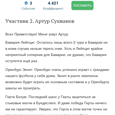
Участник 2. Артур Сухманов
Всех Приветствую! Меня зовут Артур.
Бавария Лейпциг. Осталось лишь всего 2 тура и Баварии ни
в коем случае нельзя терять очки. Хоть и Лейпциг крайне
неприятный соперник для Баварии, не думаю, что Бавария
оступится ещё раз.
Оренбург Зенит. Оренбург очень успешно играет с грандами
нашего футбола у себя дома. Зенит в ранге чемпиона
возможно будет играть не основным составом и у Оренбурга
шансы не проиграть.
Герта Бохум. Последний шанс у Герты зацепиться за
стыковые матчи в Бундеслиге. И даже победа Герты ничего
им не гарантирует. Уверен, что Герта в этом матче точно не
проиграет как минимум, но нужна только победа.