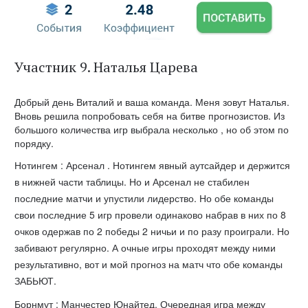
Участник 9. Наталья Царева
Добрый день Виталий и ваша команда. Меня зовут Наталья.
Вновь решила попробовать себя на битве прогнозистов. Из
большого количества игр выбрала несколько , но об этом по
порядку.
Нотингем : Арсенал . Нотингем явный аутсайдер и держится
в нижней части таблицы. Но и Арсенал не стабилен
последние матчи и упустили лидерство. Но обе команды
свои последние 5 игр провели одинаково набрав в них по 8
очков одержав по 2 победы 2 ничьи и по разу проиграли. Но
забивают регулярно. А очные игры проходят между ними
результативно, вот и мой прогноз на матч что обе команды
ЗАБЬЮТ.
Борнмут : Манчестер Юнайтед. Очередная игра между