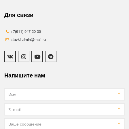
Для связи
+7(911) 947-20-30
stavki-zimin@mail.ru
Напишите нам
*
*
*