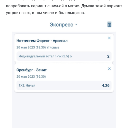
попробовать вариант с ничьей в матче. Думаю такой вариант
устроит всех, в том числе и болельщиков.