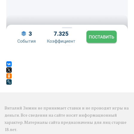
Виталий Зимин не принимает ставки и не проводит игры на 
деньги. Все сведения на сайте носят информационный 
характер. Материалы сайта предназначены для лиц старше 
18 лет.