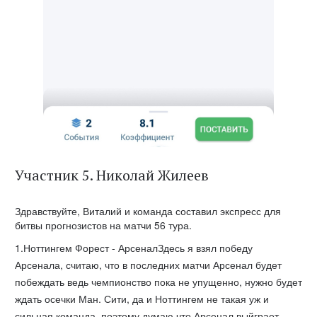
Участник 5. Николай Жилеев
Здравствуйте, Виталий и команда составил экспресс для
битвы прогнозистов на матчи 56 тура.
1.Ноттингем Форест - АрсеналЗдесь я взял победу
Арсенала, считаю, что в последних матчи Арсенал будет
побеждать ведь чемпионство пока не упущенно, нужно будет
ждать осечки Ман. Сити, да и Ноттингем не такая уж и
сильная команда, поэтому думаю что Арсенал выйграет