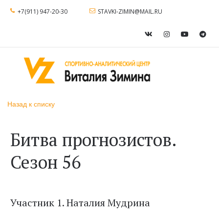
+7(911) 947-20-30
STAVKI-ZIMIN@MAIL.RU
Назад к списку
Битва прогнозистов.
Сезон 56
Участник 1. Наталия Мудрина