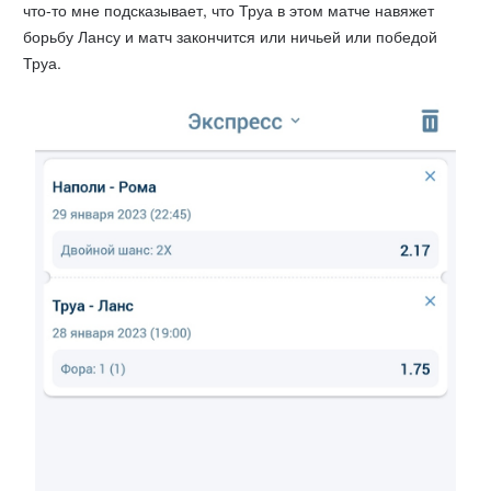
что-то мне подсказывает, что Труа в этом матче навяжет
борьбу Лансу и матч закончится или ничьей или победой
Труа.