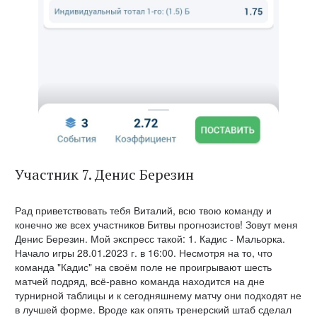
Участник 7. Денис Березин
Рад приветствовать тебя Виталий, всю твою команду и
конечно же всех участников Битвы прогнозистов! Зовут меня
Денис Березин. Мой экспресс такой: 1. Кадис - Мальорка.
Начало игры 28.01.2023 г. в 16:00. Несмотря на то, что
команда "Кадис" на своём поле не проигрывают шесть
матчей подряд, всё-равно команда находится на дне
турнирной таблицы и к сегодняшнему матчу они подходят не
в лучшей форме. Вроде как опять тренерский штаб сделал