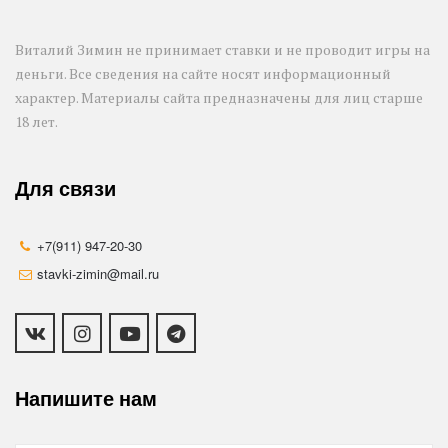
Виталий Зимин не принимает ставки и не проводит игры на 
деньги. Все сведения на сайте носят информационный 
характер. Материалы сайта предназначены для лиц старше 
18 лет.
Для связи
+7(911) 947-20-30
stavki-zimin@mail.ru
Напишите нам