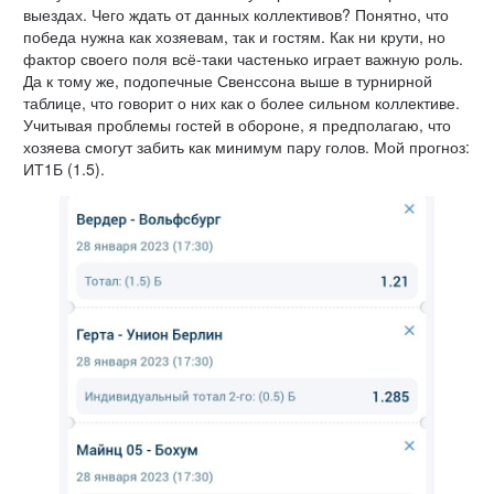
выездах. Чего ждать от данных коллективов? Понятно, что
победа нужна как хозяевам, так и гостям. Как ни крути, но
фактор своего поля всё-таки частенько играет важную роль.
Да к тому же, подопечные Свенссона выше в турнирной
таблице, что говорит о них как о более сильном коллективе.
Учитывая проблемы гостей в обороне, я предполагаю, что
хозяева смогут забить как минимум пару голов. Мой прогноз:
ИТ1Б (1.5).