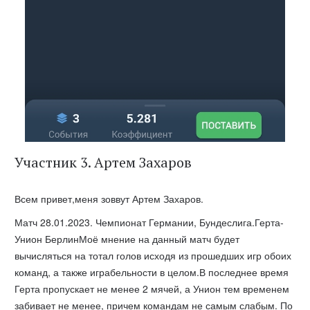
Участник 3. Артем Захаров
Всем привет,меня зоввут Артем Захаров.
Матч 28.01.2023. Чемпионат Германии, Бундеслига.Герта-
Унион БерлинМоё мнение на данный матч будет
вычисляться на тотал голов исходя из прошедших игр обоих
команд, а также играбельности в целом.В последнее время
Герта пропускает не менее 2 мячей, а Унион тем временем
забивает не менее, причем командам не самым слабым. По