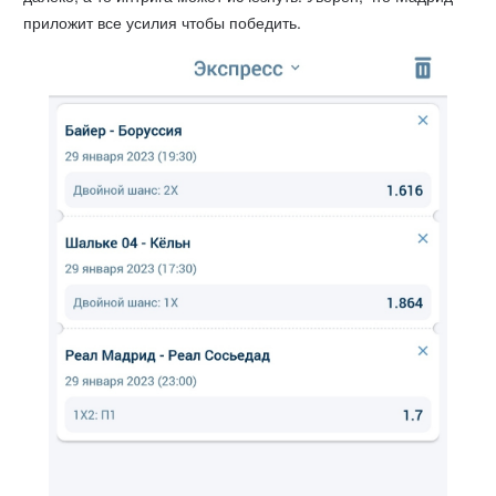
приложит все усилия чтобы победить.