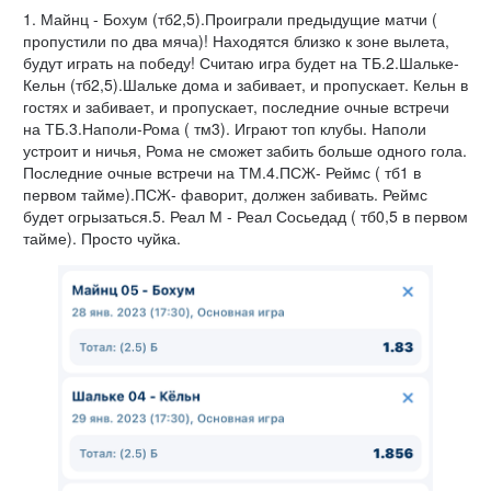
1. Майнц - Бохум (тб2,5).Проиграли предыдущие матчи (
пропустили по два мяча)! Находятся близко к зоне вылета,
будут играть на победу! Считаю игра будет на ТБ.2.Шальке-
Кельн (тб2,5).Шальке дома и забивает, и пропускает. Кельн в
гостях и забивает, и пропускает, последние очные встречи
на ТБ.3.Наполи-Рома ( тм3). Играют топ клубы. Наполи
устроит и ничья, Рома не сможет забить больше одного гола.
Последние очные встречи на ТМ.4.ПСЖ- Реймс ( тб1 в
первом тайме).ПСЖ- фаворит, должен забивать. Реймс
будет огрызаться.5. Реал М - Реал Сосьедад ( тб0,5 в первом
тайме). Просто чуйка.