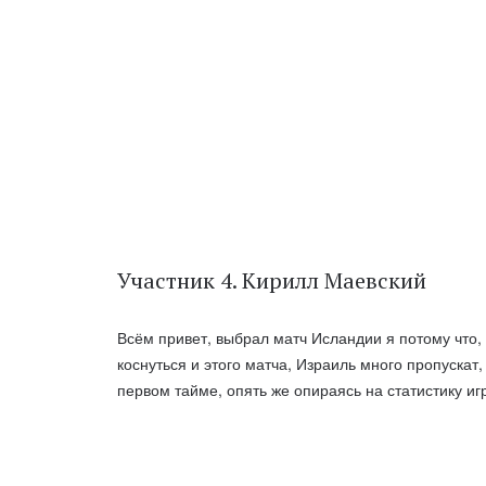
Участник 4. Кирилл Маевский
Всём привет, выбрал матч Исландии я потому что, 
коснуться и этого матча, Израиль много пропускат
первом тайме, опять же опираясь на статистику иг