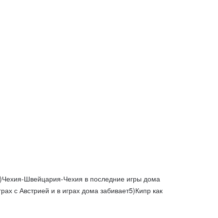
о2)Чехия-Швейцария-Чехия в последние игры дома
рах с Австрией и в играх дома забивает5)Кипр как