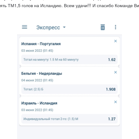
зять ТМ1,5 голов на Исландию. Всем удачи!!! И спасибо Команде Ви