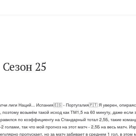
 Сезон 25
тчи лиги Наций... Испания🇪🇸 - Португалия🇵🇹 Я уверен, опираясь
 поэтому возьмём такой исход как ТМ1,5 на 60 минуту, даже если за
нравился по коэффициенту на Стандарный тотал 2,5Б, такие коман
-2 голами, так что мой прогноз на этот матч - 2,5Б на весь матч. 
регулярно пропускает, но за матч забивает в среднем 1 гол, в эт