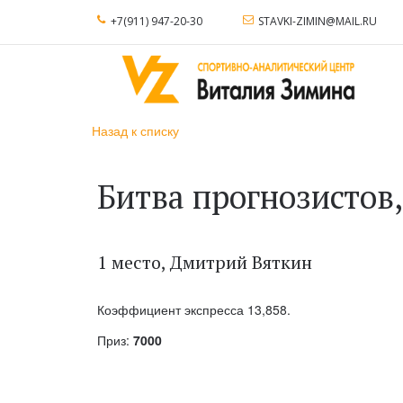
+7(911) 947-20-30
STAVKI-ZIMIN@MAIL.RU
Назад к списку
Битва прогнозистов,
1 место, Дмитрий Вяткин
Коэффициент экспресса 13,858.
Приз:
7000