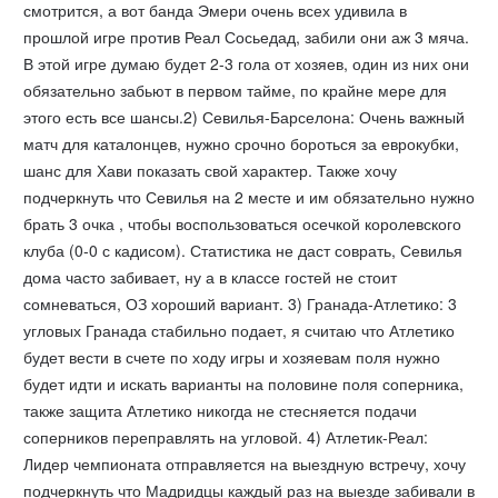
смотрится, а вот банда Эмери очень всех удивила в
прошлой игре против Реал Сосьедад, забили они аж 3 мяча.
В этой игре думаю будет 2-3 гола от хозяев, один из них они
обязательно забьют в первом тайме, по крайне мере для
этого есть все шансы.2) Севилья-Барселона: Очень важный
матч для каталонцев, нужно срочно бороться за еврокубки,
шанс для Хави показать свой характер. Также хочу
подчеркнуть что Севилья на 2 месте и им обязательно нужно
брать 3 очка , чтобы воспользоваться осечкой королевского
клуба (0-0 с кадисом). Статистика не даст соврать, Севилья
дома часто забивает, ну а в классе гостей не стоит
сомневаться, ОЗ хороший вариант. 3) Гранада-Атлетико: 3
угловых Гранада стабильно подает, я считаю что Атлетико
будет вести в счете по ходу игры и хозяевам поля нужно
будет идти и искать варианты на половине поля соперника,
также защита Атлетико никогда не стесняется подачи
соперников переправлять на угловой. 4) Атлетик-Реал:
Лидер чемпионата отправляется на выездную встречу, хочу
подчеркнуть что Мадридцы каждый раз на выезде забивали в