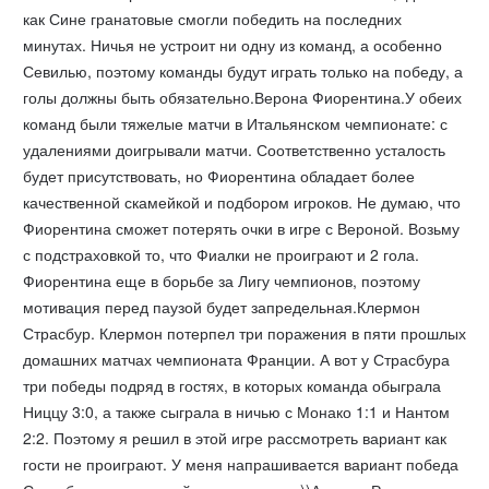
как Сине гранатовые смогли победить на последних
минутах. Ничья не устроит ни одну из команд, а особенно
Севилью, поэтому команды будут играть только на победу, а
голы должны быть обязательно.Верона Фиорентина.У обеих
команд были тяжелые матчи в Итальянском чемпионате: с
удалениями доигрывали матчи. Соответственно усталость
будет присутствовать, но Фиорентина обладает более
качественной скамейкой и подбором игроков. Не думаю, что
Фиорентина сможет потерять очки в игре с Вероной. Возьму
с подстраховкой то, что Фиалки не проиграют и 2 гола.
Фиорентина еще в борьбе за Лигу чемпионов, поэтому
мотивация перед паузой будет запредельная.Клермон
Страсбур. Клермон потерпел три поражения в пяти прошлых
домашних матчах чемпионата Франции. А вот у Страсбура
три победы подряд в гостях, в которых команда обыграла
Ниццу 3:0, а также сыграла в ничью с Монако 1:1 и Нантом
2:2. Поэтому я решил в этой игре рассмотреть вариант как
гости не проиграют. У меня напрашивается вариант победа