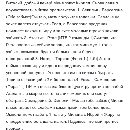
Виталий, добрый вечер! Меня зовут Кирилл. Снова решил
поучаствовать в битве прогнозистов. 1. Севилья - Барселона
(Обе забьют)Считаю, матч получится голевым, Севилья не
хочет далеко отпускать Реал, а Барселона вроде как
начинает находить игру и за счет молодых игроков начали
забивать.2. Атлетик - Реал (ИТБ 2 команды 1)Считаю, что
Реал настолько сейчас хорош, что как минимум 1 гол в
забьет, возможно будет и больше, но я беру с
подстраховкой.3. Интер - Торино (Фора 1 (-1.5))Интер
поймал свою игру и идет к очередному чемпионству
уверенной поступью. Уверен что им по силам обыграть
Торино с разницей в 2 и более гола.4. Рома - Сампдория
(Фора 1 (-1)Рома показала блестящую игру против неслабой
Аталанты и скорее всего на этих эмоциях они смогут
обыграть Сампдорию.5. Эмполи - Милан (обе забьют)Милан
плохо играет со слабыми командами, тем более дома
Эмполи может забить 1 гол, а у Милана с Иброй и Жиру по
определению есть шанс на гол. Надеюсь, что мой прогноз
пройдет.