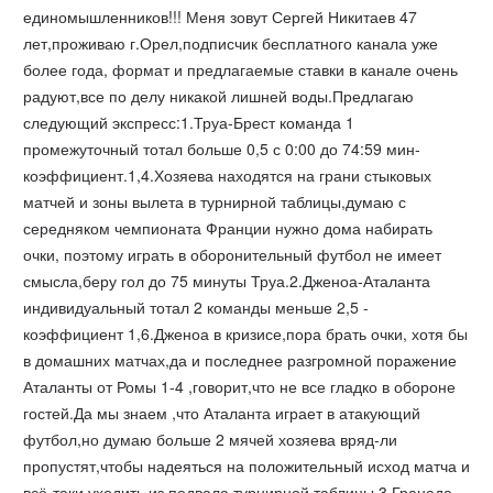
единомышленников!!! Меня зовут Сергей Никитаев 47
лет,проживаю г.Орел,подписчик бесплатного канала уже
более года, формат и предлагаемые ставки в канале очень
радуют,все по делу никакой лишней воды.Предлагаю
следующий экспресс:1.Труа-Брест команда 1
промежуточный тотал больше 0,5 с 0:00 до 74:59 мин-
коэффициент.1,4.Хозяева находятся на грани стыковых
матчей и зоны вылета в турнирной таблицы,думаю с
середняком чемпионата Франции нужно дома набирать
очки, поэтому играть в оборонительный футбол не имеет
смысла,беру гол до 75 минуты Труа.2.Дженоа-Аталанта
индивидуальный тотал 2 команды меньше 2,5 -
коэффициент 1,6.Дженоа в кризисе,пора брать очки, хотя бы
в домашних матчах,да и последнее разгромной поражение
Аталанты от Ромы 1-4 ,говорит,что не все гладко в обороне
гостей.Да мы знаем ,что Аталанта играет в атакующий
футбол,но думаю больше 2 мячей хозяева вряд-ли
пропустят,чтобы надеяться на положительный исход матча и
всё-таки уходить из подвала турнирной таблицы.3.Гранада-