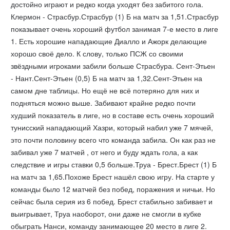
достойно играют и редко когда уходят без забитого гола.
Клермон - Страсбур.Страсбур (1) Б на матч за 1,51.Страсбур
показывает очень хороший футбол занимая 7-е место в лиге
1. Есть хорошие нападающие Диалло и Ажорк делающие
хорошо своё дело. К слову, только ПСЖ со своими
звёздными игроками забили больше Страсбура. Сент-Этьен
- Нант.Сент-Этьен (0,5) Б на матч за 1,32.Сент-Этьен на
самом дне таблицы. Но ещё не всё потеряно для них и
подняться можно выше. Забивают крайне редко почти
худший показатель в лиге, но в составе есть очень хороший
тунисский нападающий Хазри, который набил уже 7 мячей,
это почти половину всего что команда забила. Он как раз не
забивал уже 7 матчей , от него и буду ждать гола, а как
следствие и игры ставки 0,5 больше.Труа - Брест.Брест (1) Б
на матч за 1,65.Похоже Брест нашёл свою игру. На старте у
команды было 12 матчей без побед, поражения и ничьи. Но
сейчас была серия из 6 побед. Брест стабильно забивает и
выигрывает, Труа наоборот, они даже не смогли в кубке
обыграть Нанси, команду занимающее 20 место в лиге 2.