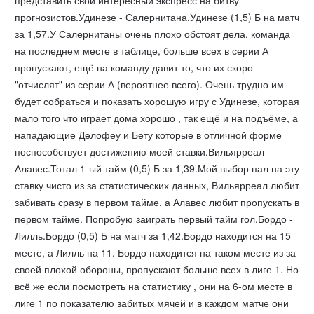
прогнозистов.Удинезе - Салернитана.Удинезе (1,5) Б на матч
за 1,57.У Салернитаны очень плохо обстоят дела, команда
на последнем месте в таблице, больше всех в серии А
пропускают, ещё на команду давит то, что их скоро
"отчислят" из серии А (вероятнее всего). Очень трудно им
будет собраться и показать хорошую игру с Удинезе, которая
мало того что играет дома хорошо , так ещё и на подъёме, а
нападающие Делофеу и Бету которые в отличной форме
поспособствует достижению моей ставки.Вильярреал -
Алавес.Тотал 1-ый тайм (0,5) Б за 1,39.Мой выбор пал на эту
ставку чисто из за статистических данных, Вильярреал любит
забивать сразу в первом тайме, а Алавес любит пропускать в
первом тайме. Попробую заиграть первый тайм гол.Бордо -
Лилль.Бордо (0,5) Б на матч за 1,42.Бордо находится на 15
месте, а Лилль на 11. Бордо находится на таком месте из за
своей плохой обороны, пропускают больше всех в лиге 1. Но
всё же если посмотреть на статистику , они на 6-ом месте в
лиге 1 по показателю забитых мячей и в каждом матче они