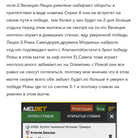
ноте.2.Венеция-Лацио,римляне набирают обороты и
препятствия в виде новичка Серии А они не встретят на
своем пути к победе, тем более у них будет на 2 дня больше
отдыха перед этим матчем,и не смотря на то,что Венеция
неплохо играет в домашних стенах, жду уверенной победы
Лацио.3.Рома-Сампдория,дружина Моуриньо набрала
ход,что подтвердил матч с Аталантой(кстати я брал победу
Ромы в этом матче за кэф.почти 5),Сампа тоже играет
неплохо,много забивает,но на Олимпико с Ромой они все
равно не смогут потягаться, поэтому мое мнение,что в этом
матче скорее всего обе забьют будет,но больше я уверен в
победе Ромы где-то со счетом 3-1 и поэтому ставлю на
римлян в этом матче.