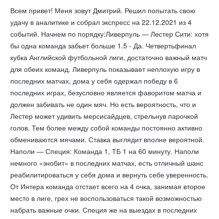
Всем привет! Меня зовут Дмитрий. Решил попытать свою
удачу в аналитике и собрал экспресс на 22.12.2021 из 4
событий. Начнем по порядку:Ливерпуль — Лестер Сити: хотя
бы одна команда забьет больше 1.5 - Да. Четвертьфинал
кубка Английской футбольной лиги, достаточно важный матч
для обеих команд. Ливерпуль показывает неплохую игру в
последних матчах, дома у себя одержал победу в 6
последних играх, безусловно является фаворитом матча и
должен забивать не один мяч. Но есть вероятность, что и
Лестер может удивить мерсисайдцев, стрельнув парочкой
голов. Тем более между собой команды постоянно активно
обмениваются мячами. Ставка выглядит вполне вероятной.
Наполи — Специя: Команда 1, ТБ 1 на 60 минуту. Наполи
немного «знобит» в последних матчах, есть отличный шанс
реабилитироваться у себя дома и вернуть себе уверенность.
От Интера команда отстает всего на 4 очка, занимая второе
место в лиге, грех не воспользоваться такой возможностью
набрать важные очки. Специя же на выездах в последних