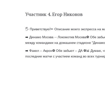
Участник 4. Егор Никонов
🖐 Приветствую!✏ Описание моего экспресса на м
➡️ Динамо Москва -- Локомотив Москва⚽️ Обе забью
между командами на домашнем стадионе "Динамо"
➡️ Факел -- Акрон⚽️ Обе забьют -- ДА ⚽️📊 Думаю, 
последние матчи с участием команд во всех турнир