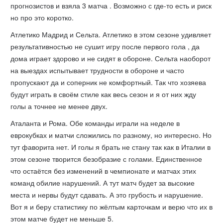
прогнозистов и взяла 3 матча . Возможно с где-то есть и риск
но про это коротко.
Атлетико Мадрид и Сельта. Атлетико в этом сезоне удивляет
результативностью не сушит игру после первого гола , да
дома играет здорово и не сидят в обороне. Сельта наоборот
на выездах испытывает трудности в обороне и часто
пропускают да и соперник не комфортный. Так что хозяева
будут играть в своём стиле как весь сезон и я от них жду
голы а точнее не менее двух.
Аталанта и Рома. Обе команды играли на неделе в
еврокубках и матчи сложились по разному, но интересно. Но
тут фаворита нет. И голы я брать не стану так как в Италии в
этом сезоне творится безобразие с голами. Единственное
что остаётся без изменений в чемпионате и матчах этих
команд обилие нарушений. А тут матч будет за высокие
места и нервы будут сдавать. А это грубость и нарушение.
Вот я и беру статистику по жёлтым карточкам и верю что их в
этом матче будет не меньше 5.