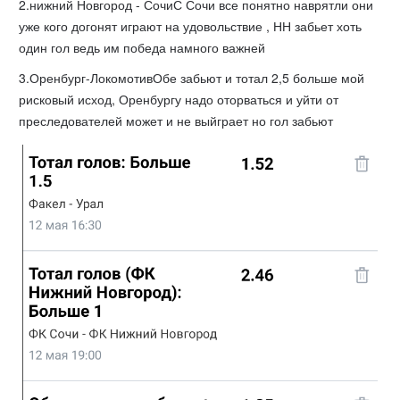
2.нижний Новгород - СочиС Сочи все понятно наврятли они
уже кого догонят играют на удовольствие , НН забьет хоть
один гол ведь им победа намного важней
3.Оренбург-ЛокомотивОбе забьют и тотал 2,5 больше мой
рисковый исход, Оренбургу надо оторваться и уйти от
преследователей может и не выйграет но гол забьют