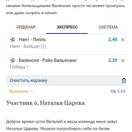
своими болельщиками Валенсия просто не может проиграть
или даже сыграть в ничью.
Участник 6. Наталья Царева
Доброе время суток Виталий и ваша команда меня зовут
Наталья Царева. Решила попробовать себя на битве