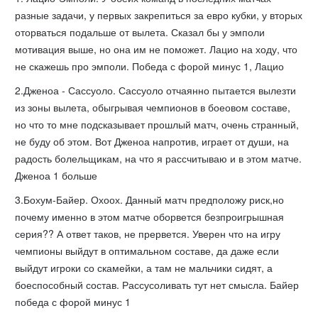
разные задачи, у первых закрепиться за евро кубки, у вторых
оторваться подальше от вылета. Сказал бы у эмполи
мотивация выше, но она им не поможет. Лацио на ходу, что
не скажешь про эмполи. Победа с форой минус 1, Лацио
2.Дженоа - Сассуоло. Сассуоло отчаянно пытается вылезти
из зоны вылета, обыгрывая чемпионов в боеовом составе,
но что то мне подсказывает прошлый матч, очень странный,
не буду об этом. Вот Дженоа напротив, играет от души, на
радость болельщикам, на что я рассчитываю и в этом матче.
Дженоа 1 больше
3.Бохум-Байер. Охоох. Данный матч предположу риск,но
почему именно в этом матче оборвется безпроигрышная
серия?? А ответ таков, не прервется. Уверен что на игру
чемпионы выйдут в оптимальном составе, да даже если
выйдут игроки со скамейки, а там не мальчики сидят, а
боеспособный состав. Рассусоливать тут нет смысла. Байер
победа с форой минус 1