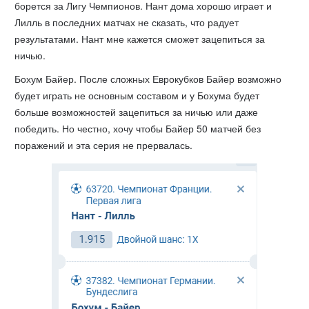
борется за Лигу Чемпионов. Нант дома хорошо играет и
Лилль в последних матчах не сказать, что радует
результатами. Нант мне кажется сможет зацепиться за
ничью.
Бохум Байер. После сложных Еврокубков Байер возможно
будет играть не основным составом и у Бохума будет
больше возможностей зацепиться за ничью или даже
победить. Но честно, хочу чтобы Байер 50 матчей без
поражений и эта серия не прервалась.