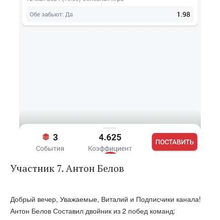
Участник 7. Антон Белов
Добрый вечер, Уважаемые, Виталий и Подписчики канала!
Антон Белов Составил двойник из 2 побед команд: