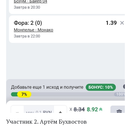
Участник 2. Артём Бухвостов