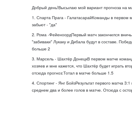
Добрый день!Высылаю мой вариант прогноза на ма
1. Спарта Прага - ГалатасарайКоманды в первом м
забьют - "да"
2. Рома -ФейеноордПервый матч закончился вничь
"забиваки" Лукаку и Дибала будут в составе. Побе
больше 2
3. Марсель - Шахтёр ДонецкВ первом матче команд
хозяев и мне кажется, что Шахтёр будет играть вт
отсюда прогноз:Тотал в матче больше 1.5
4. Спортинг - Янг БойзРезультат первого матча 3:1
среднем два и более голов в матче. Отсюда с ост