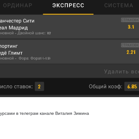
урсами в телеграм канале Виталия Зимина