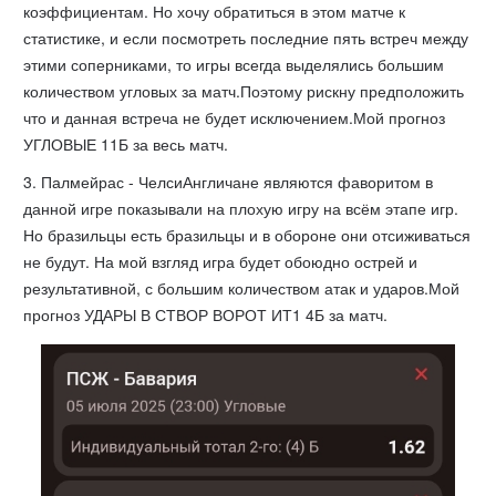
коэффициентам. Но хочу обратиться в этом матче к
статистике, и если посмотреть последние пять встреч между
этими соперниками, то игры всегда выделялись большим
количеством угловых за матч.Поэтому рискну предположить
что и данная встреча не будет исключением.Мой прогноз
УГЛОВЫЕ 11Б за весь матч.
3. Палмейрас - ЧелсиАнгличане являются фаворитом в
данной игре показывали на плохую игру на всём этапе игр.
Но бразильцы есть бразильцы и в обороне они отсиживаться
не будут. На мой взгляд игра будет обоюдно острей и
результативной, с большим количеством атак и ударов.Мой
прогноз УДАРЫ В СТВОР ВОРОТ ИТ1 4Б за матч.