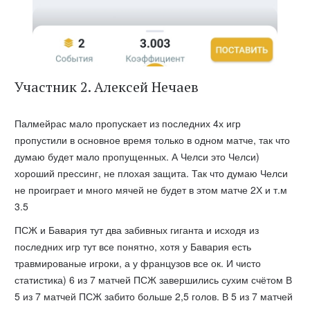
Участник 2. Алексей Нечаев
Палмейрас мало пропускает из последних 4х игр
пропустили в основное время только в одном матче, так что
думаю будет мало пропущенных. А Челси это Челси)
хороший прессинг, не плохая защита. Так что думаю Челси
не проиграет и много мячей не будет в этом матче 2Х и т.м
3.5
ПСЖ и Бавария тут два забивных гиганта и исходя из
последних игр тут все понятно, хотя у Бавария есть
травмированые игроки, а у французов все ок. И чисто
статистика) 6 из 7 матчей ПСЖ завершились сухим счётом В
5 из 7 матчей ПСЖ забито больше 2,5 голов. В 5 из 7 матчей