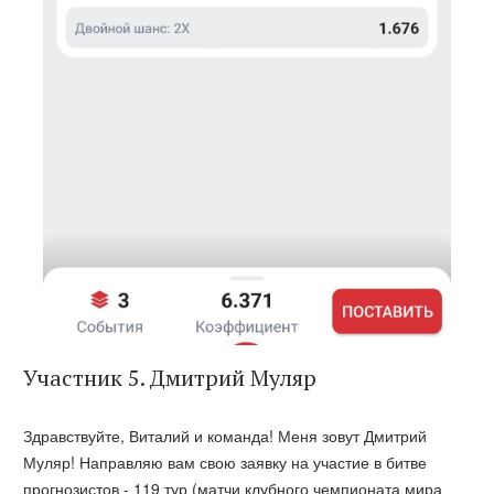
Участник 5. Дмитрий Муляр
Здравствуйте, Виталий и команда! Меня зовут Дмитрий
Муляр! Направляю вам свою заявку на участие в битве
прогнозистов - 119 тур (матчи клубного чемпионата мира