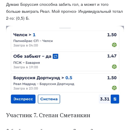
Думаю Боруссия способна забить гол, а может и того
больше выиграть Реал. Мой прогноз- Индивидуальный тотал
2-го: (0,5) Б.
Участник 7. Степан Сметанкин