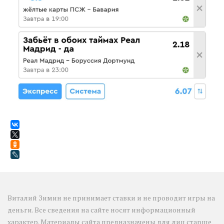
Виталий Зимин не принимает ставки и не проводит игры на 
деньги. Все сведения на сайте носят информационный 
характер. Материалы сайта предназначены для лиц старше 