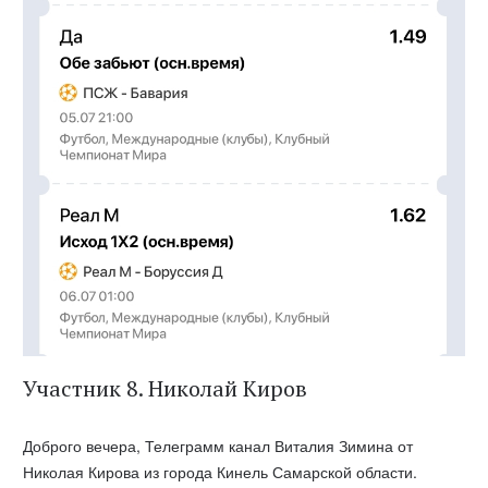
Участник 8. Николай Киров
Доброго вечера, Телеграмм канал Виталия Зимина от
Николая Кирова из города Кинель Самарской области.