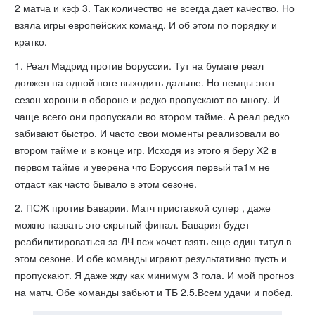
2 матча и кэф 3. Так количество не всегда дает качество. Но
взяла игры европейских команд. И об этом по порядку и
кратко.
1. Реал Мадрид против Боруссии. Тут на бумаге реал
должен на одной ноге выходить дальше. Но немцы этот
сезон хороши в обороне и редко пропускают по многу. И
чаще всего они пропускали во втором тайме. А реал редко
забивают быстро. И часто свои моменты реализовали во
втором тайме и в конце игр. Исходя из этого я беру Х2 в
первом тайме и уверена что Боруссия первый та1м не
отдаст как часто бывало в этом сезоне.
2. ПСЖ против Баварии. Матч приставкой супер , даже
можно назвать это скрытый финал. Бавария будет
реабилитироваться за ЛЧ псж хочет взять еще один титул в
этом сезоне. И обе команды играют результативно пусть и
пропускают. Я даже жду как минимум 3 гола. И мой прогноз
на матч. Обе команды забьют и ТБ 2,5.Всем удачи и побед.