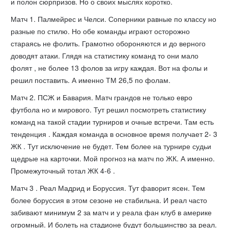
и полон сюрпризов. Но о своих мыслях коротко.
Матч 1. Палмейрес и Челси. Соперники равные по классу но
разные по стилю. Но обе команды играют осторожно
стараясь не фолить. Грамотно обороняются и до верного
доводят атаки. Глядя на статистику команд то они мало
фолят , не более 13 фолов за игру каждая. Вот на фолы и
решил поставить. А именно ТМ 26,5 по фолам.
Матч 2. ПСЖ и Бавария. Матч грандов не только евро
футбола но и мирового. Тут решил посмотреть статистику
команд на такой стадии турниров и очные встречи. Там есть
тенденция . Каждая команда в основное время получает 2- 3
ЖК . Тут исключение не будет. Тем более на турнире судьи
щедрые на карточки. Мой прогноз на матч по ЖК. А именно.
Промежуточный тотал ЖК 4-6 .
Матч 3 . Реал Мадрид и Боруссия. Тут фаворит ясен. Тем
более боруссия в этом сезоне не стабильна. И реал часто
забивают минимум 2 за матч и у реала фан клуб в америке
огромный. И болеть на стадионе будут большинство за реал.