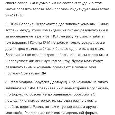
своего соперника и думаю им не составит труда и в этом
матче поразить ворота. Мой прогноз- Индивидуальный тотал
2-го: (1) Б.
2. ПСЖ-Бавария. Встречаются две топовые команды. Очные
встречи между этими командами не сильно результативны и
за последние четыре игры ПСЖ не разу не смогли забить
гол Баварии. ПСЖ на КЧМ не забили только Ботафаго, а в
других трех матчах забивали больше одного гола за матч.
Бавария как не странно дает небольшие шансы соперникам
и пропускает как минимум гол за игру. Думаю матч будет
результативным и команды обменяются голами. Мой
прогноз- Обе забьют:ДА
3. Реал Мадрид-Боруссия Дортмунд. Обе команды не плохо
забивают на КЧМ. Сравнивая их очные встречи могу сказать,
что Боруссию совсем не до оценивают. Боруссия в 5
последних очных встречах только один раз не смогла
пробить ворота Реала, но там и турнир совсем другого
масштаба. Реал сейчас не в самой идеальной форме.