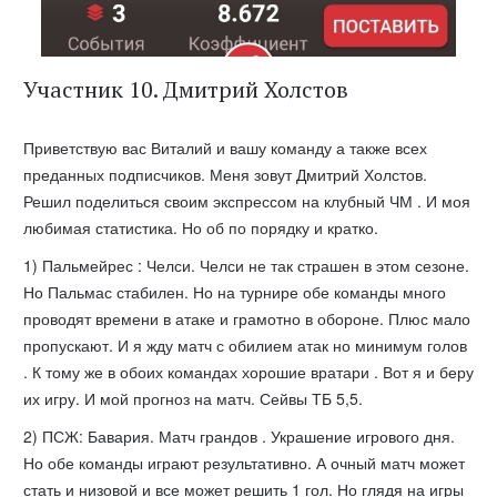
Участник 10. Дмитрий Холстов
Приветствую вас Виталий и вашу команду а также всех
преданных подписчиков. Меня зовут Дмитрий Холстов.
Решил поделиться своим экспрессом на клубный ЧМ . И моя
любимая статистика. Но об по порядку и кратко.
1) Пальмейрес : Челси. Челси не так страшен в этом сезоне.
Но Пальмас стабилен. Но на турнире обе команды много
проводят времени в атаке и грамотно в обороне. Плюс мало
пропускают. И я жду матч с обилием атак но минимум голов
. К тому же в обоих командах хорошие вратари . Вот я и беру
их игру. И мой прогноз на матч. Сейвы ТБ 5,5.
2) ПСЖ: Бавария. Матч грандов . Украшение игрового дня.
Но обе команды играют результативно. А очный матч может
стать и низовой и все может решить 1 гол. Но глядя на игры