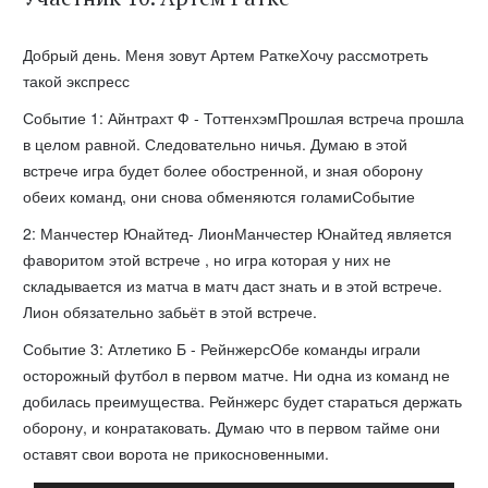
Добрый день. Меня зовут Артем РаткеХочу рассмотреть
такой экспресс
Событие 1: Айнтрахт Ф - ТоттенхэмПрошлая встреча прошла
в целом равной. Следовательно ничья. Думаю в этой
встрече игра будет более обостренной, и зная оборону
обеих команд, они снова обменяются голамиСобытие
2: Манчестер Юнайтед- ЛионМанчестер Юнайтед является
фаворитом этой встрече , но игра которая у них не
складывается из матча в матч даст знать и в этой встрече.
Лион обязательно забьёт в этой встрече.
Событие 3: Атлетико Б - РейнжерсОбе команды играли
осторожный футбол в первом матче. Ни одна из команд не
добилась преимущества. Рейнжерс будет стараться держать
оборону, и конратаковать. Думаю что в первом тайме они
оставят свои ворота не прикосновенными.