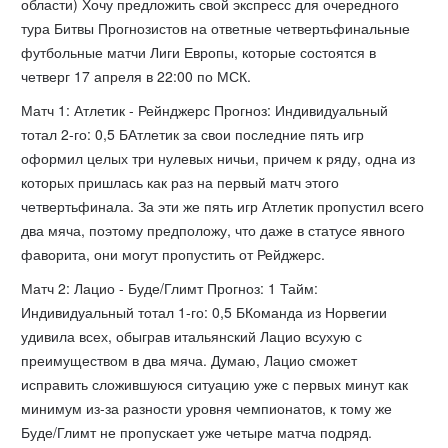
области) Хочу предложить свой экспресс для очередного
тура Битвы Прогнозистов на ответные четвертьфинальные
футбольные матчи Лиги Европы, которые состоятся в
четверг 17 апреля в 22:00 по МСК.
Матч 1: Атлетик - Рейнджерс Прогноз: Индивидуальный
тотал 2-го: 0,5 БАтлетик за свои последние пять игр
оформил целых три нулевых ничьи, причем к ряду, одна из
которых пришлась как раз на первый матч этого
четвертьфинала. За эти же пять игр Атлетик пропустил всего
два мяча, поэтому предположу, что даже в статусе явного
фаворита, они могут пропустить от Рейджерс.
Матч 2: Лацио - Буде/Глимт Прогноз: 1 Тайм:
Индивидуальный тотал 1-го: 0,5 БКоманда из Норвегии
удивила всех, обыграв итальянский Лацио всухую с
преимуществом в два мяча. Думаю, Лацио сможет
исправить сложившуюся ситуацию уже с первых минут как
минимум из-за разности уровня чемпионатов, к тому же
Буде/Глимт не пропускает уже четыре матча подряд.