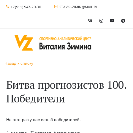
+7(911) 947-20-30
STAVKI-ZIMIN@MAIL.RU
Назад к списку
Битва прогнозистов 100.
Победители
На этот раз у нас есть 5 победителей.