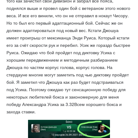
того как зачистил свой дивизион и забрал все пояса,
поднялся выше и провел один бой с ветераном этого нового
веса. И все его винили, что он не отправил в нокаут Чисору.
Но то был его первый адаптационный бой. Сейчас же он
должен адаптироваться под новый вес. Кстати Джошуа
имеет проигрыш от мексиканца Энди Руиса. Который кстати
его за счёт скорости рук и перебил. Усик же гораздо быстрее
Руиса. Ожидаю что бой пройдет под диктовку Усика с
хорошим передвижением и методичным разбиранием
Джошуа по частям корпус голова, корпус голова. На
стердауне многие могут заметить под чью диктовку пройдет
бой. Я заметил что Джошуа как раз будет подстраиваться
под Усика. Поэтому ожидаю тут сенсационную победу для
некоторых любителей бокса и закономерную для меня
победу Александра Усика за 3.32Всем хорошего бокса и
захода ставки.