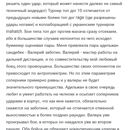
решить один удар, который может нанести далеко не самый
техничный андердог) Турнир топ дог 10 отличается от
предыдущих новыми боями топ дог rage (где разрешены
удары ногами) и коллаборацией с украинским турниром
mahatch. Бои типа топ дог против махача сразу отсекаем,
ибо в большинстве случаев непонятно из чего исходил
букмекер оценивая пары. Меня привлекла пара адильжан
сандибек - Валерий заботин. Валерий - мастер работы на
дальней дистанции, и по совместительству мой любимый
боец этого промоушена. Большинство своих оппонентов он
превосходит по антропометрии. Но по этим параметрам
соперники примерно равны и у валеры не будет
значительного преимущества. Адильжан в свою очередь
любит и умеет работать на челноке и осыпает соперников
ударами в корпус, что как мне кажется, обязательно
скажется на заботине, который не отличается отменной
выносливостью в более поздних раундах. Валера уже
проигрывал бои, в которых он наедался уже во втором
раунде. Оба бойца не обладают нокаутирующим ударом и