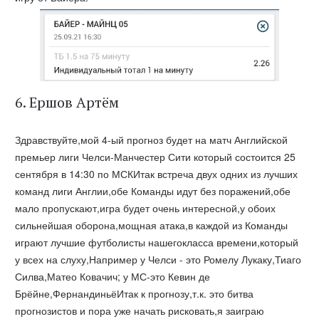
6. Ершов Артём
Здравствуйте,мой 4-ый прогноз будет на матч Английской
премьер лиги Челси-Манчестер Сити который состоится 25
сентября в 14:30 по МСКИтак встреча двух одних из лучших
команд лиги Англии,обе Команды идут без поражений,обе
мало пропускают,игра будет очень интересной,у обоих
сильнейшая оборона,мощная атака,в каждой из Команды
играют лучшие футболисты нашегокласса времени,который
у всех на слуху,Например у Челси - это Ромелу Лукаку,Тиаго
Силва,Матео Ковачич; у МС-это Кевин де
Брёйне,ФернандиньёИтак к прогнозу,т.к. это битва
прогнозистов и пора уже начать рисковать,я заиграю