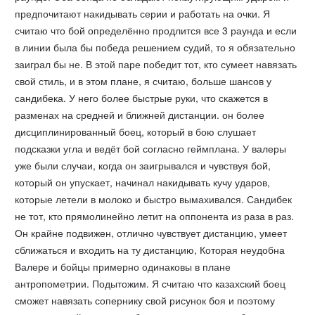
предпочитают накидывать серии и работать на очки. Я
считаю что бой определённо продлится все 3 раунда и если
в линии была бы победа решением судий, то я обязательно
заиграл бы не. В этой паре победит тот, кто сумеет навязать
свой стиль, и в этом плане, я считаю, больше шансов у
сандибека. У него более быстрые руки, что скажется в
разменах на средней и ближней дистанции. он более
дисциплинированный боец, который в бою слушает
подсказки угла и ведёт бой согласно геймплана. У валеры
уже были случаи, когда он заигрывался и чувствуя бой,
который он упускает, начинал накидывать кучу ударов,
которые летели в молоко и быстро вымахивался. Сандибек
не тот, кто прямолинейно летит на оппонента из раза в раз.
Он крайне подвижен, отлично чувствует дистанцию, умеет
сближаться и входить на ту дистанцию, Которая неудобна
Валере и бойцы примерно одинаковы в плане
антропометрии. Подытожим. Я считаю что казахский боец
сможет навязать сопернику свой рисунок боя и поэтому