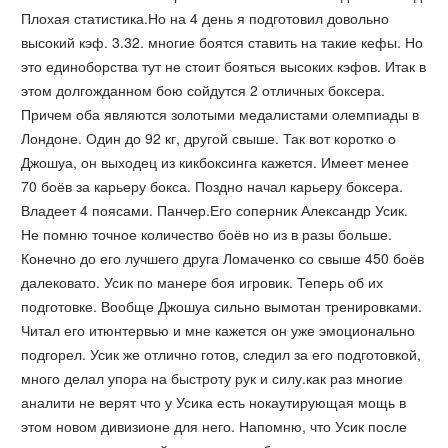
Плохая статистика.Но на 4 день я подготовил довольно
высокий кэф. 3.32. многие боятся ставить на такие кефы. Но
это единоборства тут не стоит бояться высоких кэфов. Итак в
этом долгожданном бою сойдутся 2 отличных боксера.
Причем оба являются золотыми медалистами олемпиады в
Лондоне. Один до 92 кг, другой свыше. Так вот коротко о
Джошуа, он выходец из кикбоксинга кажется. Имеет менее
70 боёв за карьеру бокса. Поздно начал карьеру боксера.
Владеет 4 поясами. Панчер.Его соперник Александр Усик.
Не помню точное количество боёв но из в разы больше.
Конечно до его лучшего друга Ломаченко со свыше 450 боёв
далековато. Усик по манере боя игровик. Теперь об их
подготовке. Вообще Джошуа сильно вымотан тренировками.
Читал его итюнтервью и мне кажется он уже эмоционально
подгорел. Усик же отлично готов, следил за его подготовкой,
много делал упора на быстроту рук и силу.как раз многие
аналити не верят что у Усика есть нокаутирующая мощь в
этом новом дивизионе для него. Напомню, что Усик после