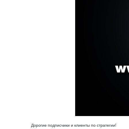
Дорогие подписчики и клиенты по стратегии!