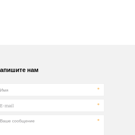
апишите нам
*
*
*