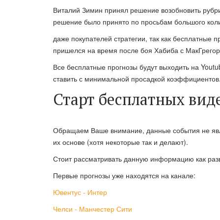
Виталий Зимин принял решение возобновить рубр
решение было принято по просьбам большого кол
даже покупателей стратегии, так как бесплатные п
пришелся на время после боя Хабиба с МакГрегор
Все бесплатные прогнозы будут выходить на Yout
ставить с минимальной просадкой коэффициентов
Старт бесплатных вид
Обращаем Ваше внимание, данные события не являю
их основе (хотя некоторые так и делают).
Стоит рассматривать данную информацию как разв
Первые прогнозы уже находятся на канале:
Ювентус - Интер
Челси - Манчестер Сити