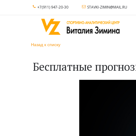
+7(911) 947-20-30
STAVKI-ZIMIN@MAIL.RU
Назад к списку
Бесплатные прогноз