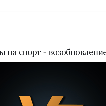
ы на спорт - возобновлени