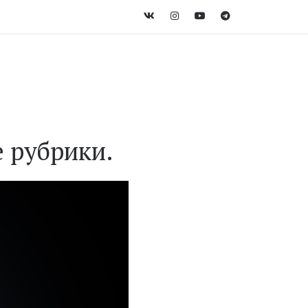
е рубрики.