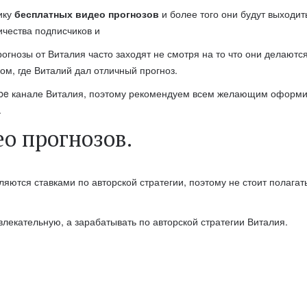
ику
бесплатных видео прогнозов
и более того они будут выходи
ичества подписчиков и
рогнозы от Виталия часто заходят не смотря на то что они делаютс
ом, где Виталий дал отличный прогноз.
ube канале Виталия, поэтому рекомендуем всем желающим оформит
.
ео прогнозов.
тся ставками по авторской стратегии, поэтому не стоит полагать
лекательную, а зарабатывать по авторской стратегии Виталия.